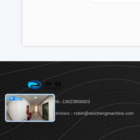
Teléfono：86--13623856603
Correo electrónico：robin@ranchengmachine.com