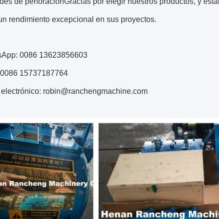
des de perforaciónGracias por elegir nuestros productos, y e
un rendimiento excepcional en sus proyectos.
sApp: 0086 13623856603
 0086 15737187764
o electrónico: robin@ranchengmachine.com