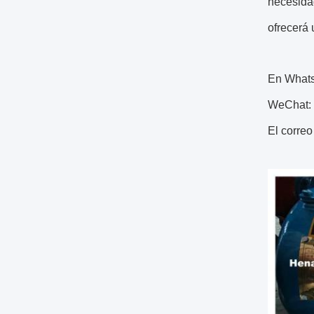
necesida
ofrecerá 
En What
WeChat:
El corre