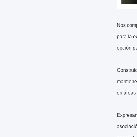
Nos comp
para la e
opción pa
Construi
mantiene 
en áreas 
Expresam
asociació