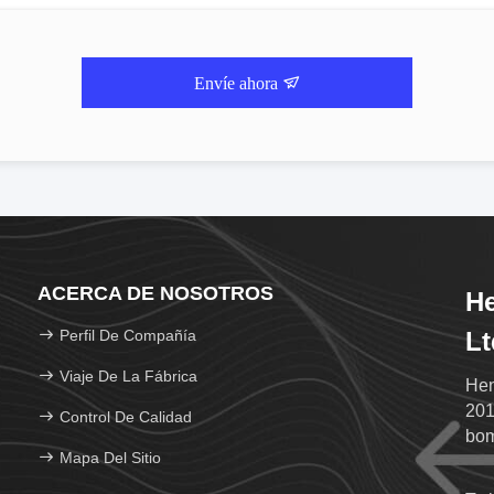
Envíe ahora
ACERCA DE NOSOTROS
He
Perfil De Compañía
Lt
Viaje De La Fábrica
Hen
201
Control De Calidad
bom
Mapa Del Sitio
de 