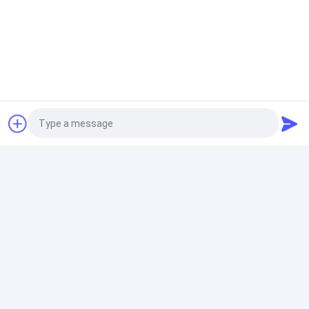
5. Inspección de calidad estricta
Los productos terminados deben pasar
inspecciones de calidad de múltiples facetas,
desde inspecciones de integridad de apariencia
hasta pruebas de índice de rendimiento.Con la
ayuda de equipos de prueba profesionales y la rica
experiencia del personal, sólo las plataformas de
perforación que cumplan plenamente con las
normas pueden entrar en el almacén.
Photo
Video Call
Audio Call