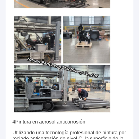
Equipo de perforación de pozos de agua
Máquina portátil para perforar pozos de agua
Máquina de perforación de agujeros
El equipo de perforación rotativo
Conductor de pila solar
Estación de perforación DTH
Estación de perforación del núcleo
Equipo de perforación de ingeniería
El equipo de perforación RC
4Pintura en aerosol anticorrosión
El equipo de perforación HDD
Utilizando una tecnología profesional de pintura por
rociado anticorrosión de nivel C, la superficie de la