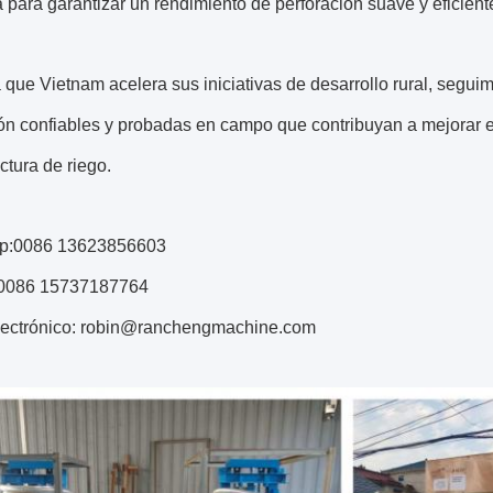
 para garantizar un rendimiento de perforación suave y eficient
que Vietnam acelera sus iniciativas de desarrollo rural, segu
ón confiables y probadas en campo que contribuyan a mejorar e
uctura de riego.
p:0086 13623856603
0086 15737187764
lectrónico: robin@ranchengmachine.com