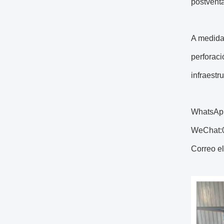
postventa
A medida 
perforaci
infraestr
WhatsAp
WeChat:
Correo e