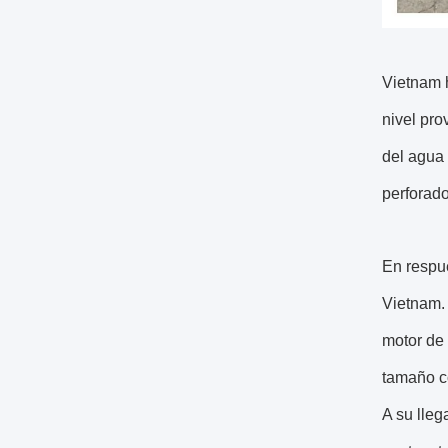
Vietnam 
nivel pro
del agua 
perforad
En respu
Vietnam.
motor de
tamaño co
A su lleg