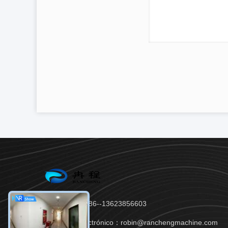
Teléfono：86--13623856603
Correo electrónico：robin@ranchengmachine.com